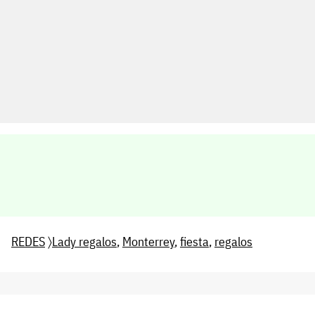
REDES
〉
Lady regalos
,
Monterrey
,
fiesta
,
regalos