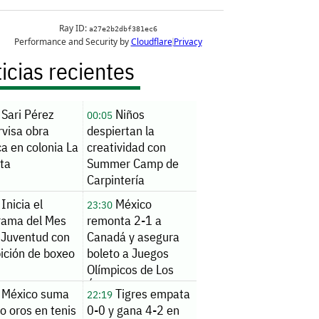
icias recientes
Sari Pérez
Niños
00:05
rvisa obra
despiertan la
ca en colonia La
creatividad con
ita
Summer Camp de
Carpintería
Inicia el
México
23:30
rama del Mes
remonta 2-1 a
 Juventud con
Canadá y asegura
ición de boxeo
boleto a Juegos
Olímpicos de Los
Ángeles 2028
México suma
Tigres empata
22:19
o oros en tenis
0-0 y gana 4-2 en