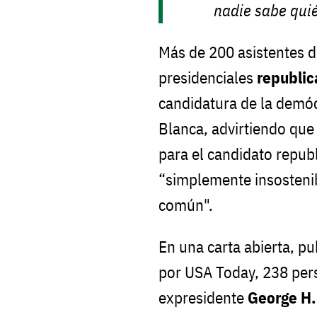
nadie sabe qui
Más de 200 asistentes d
presidenciales
republi
candidatura de la demó
Blanca, advirtiendo qu
para el candidato repub
“simplemente insostenibl
común".
En una carta abierta, pu
por USA Today, 238 pers
expresidente
George H.