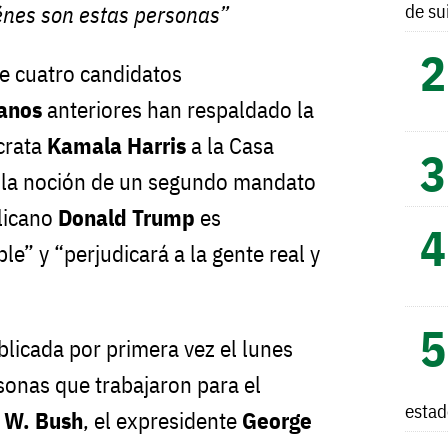
de su
énes son estas personas”
e cuatro candidatos
canos
anteriores han respaldado la
crata
Kamala Harris
a la Casa
e la noción de un segundo mandato
licano
Donald Trump
es
e” y “perjudicará a la gente real y
blicada por primera vez el lunes
onas que trabajaron para el
esta
 W. Bush
, el expresidente
George