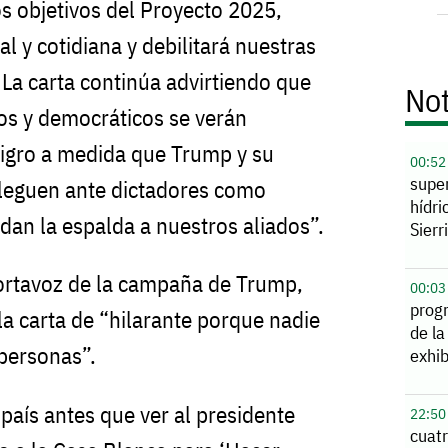
os objetivos del Proyecto 2025,
al y cotidiana y debilitará nuestras
 La carta continúa advirtiendo que
Not
os y democráticos se verán
ligro a medida que Trump y su
00:52
supe
bleguen ante dictadores como
hídri
dan la espalda a nuestros aliados”.
Sierr
ortavoz de la campaña de Trump,
00:03
prog
la carta de “hilarante porque nadie
de la
personas”.
exhib
 país antes que ver al presidente
22:50
cuatr