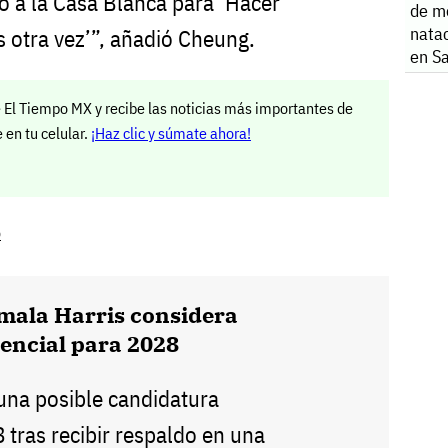
o a la Casa Blanca para ‘Hacer
de m
natac
 otra vez’”, añadió Cheung.
en S
 El Tiempo MX y recibe las noticias más importantes de
en tu celular.
¡Haz clic y súmate ahora!
o
mala Harris considera
encial para 2028
una posible candidatura
 tras recibir respaldo en una