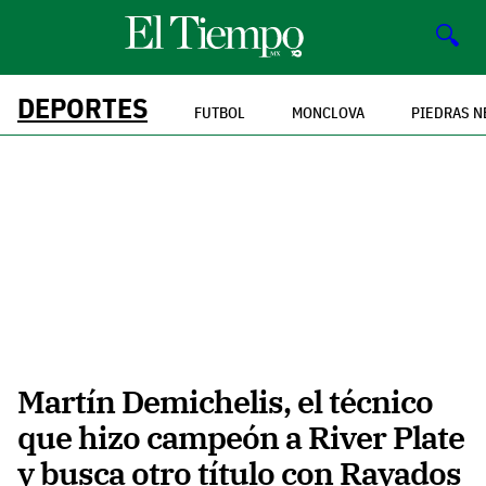
🔍
DEPORTES
FUTBOL
MONCLOVA
PIEDRAS N
Martín Demichelis, el técnico
que hizo campeón a River Plate
y busca otro título con Rayados