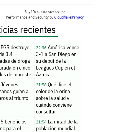
icias recientes
FGR destruye
América vence
22:36
de 3.4
3-1 a San Diego en
ladas de droga
su debut de la
urada en cinco
Leagues Cup en el
dos del noreste
Azteca
Jóvenes
Qué dice el
21:56
canos guían a
color de la orina
ros al triunfo
sobre la salud y
cuándo conviene
consultar
5 beneficios
La mitad de la
21:54
inc para el
población mundial