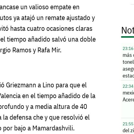
rancase un valioso empate en
nutos ya atajó un remate ajustado y
Not
itó hasta cuatro ocasiones claras
 el tiempo añadido salvó una doble
rgio Ramos y Rafa Mir.
23:16
más 
tone
aseg
esta
ció Griezmann a Lino para que el
22:34
mexi
Valencia en el tiempo añadido de la
Acere
profundo y a media altura de 40
 la defensa che y que resolvió el
21:55
 por bajo a Mamardashvili.
del z