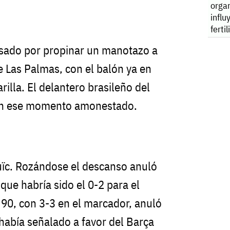
orga
influ
ferti
sado por propinar un manotazo a
e Las Palmas, con el balón ya en
rilla. El delantero brasileño del
 en ese momento amonestado.
uïc. Rozándose el descanso anuló
que habría sido el 0-2 para el
o 90, con 3-3 en el marcador, anuló
o había señalado a favor del Barça