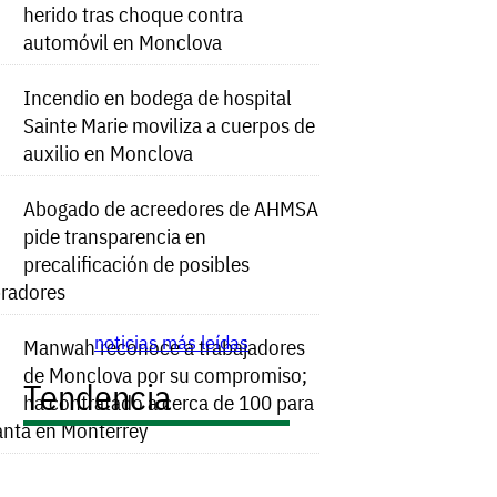
herido tras choque contra
automóvil en Monclova
Incendio en bodega de hospital
Sainte Marie moviliza a cuerpos de
auxilio en Monclova
Abogado de acreedores de AHMSA
pide transparencia en
precalificación de posibles
radores
noticias más leídas
Manwah reconoce a trabajadores
de Monclova por su compromiso;
Tendencia
ha contratado a cerca de 100 para
anta en Monterrey