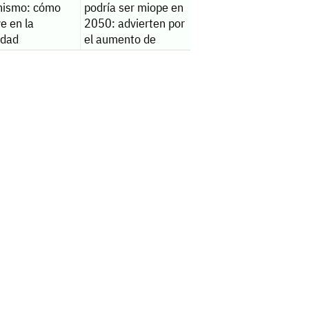
nismo: cómo
podría ser miope en
ye en la
2050: advierten por
lidad
el aumento de
casos