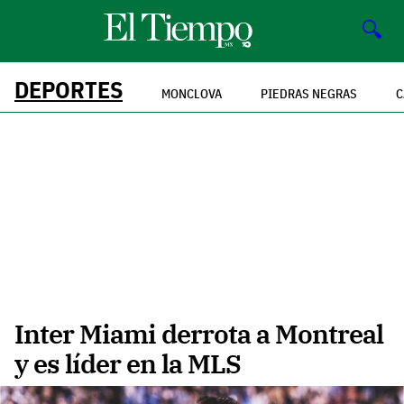
🔍
DEPORTES
MONCLOVA
PIEDRAS NEGRAS
C
Inter Miami derrota a Montreal
y es líder en la MLS