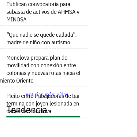
Publican convocatoria para
subasta de activos de AHMSA y
MINOSA
“Que nadie se quede callada”:
madre de niño con autismo
Monclova prepara plan de
movilidad con conexión entre
colonias y nuevas rutas hacia el
miento Oriente
noticias más leídas
Pleito entre trabajadoras de bar
termina con joven lesionada en
Tendencia
calles de Monclova