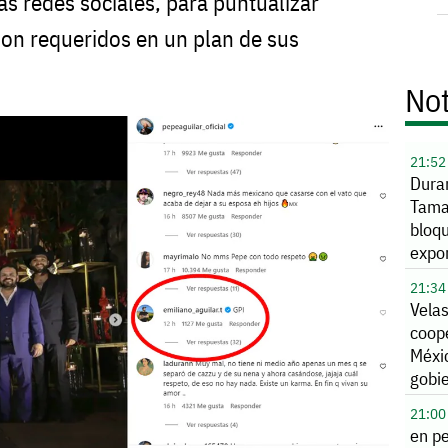
las redes sociales, para puntualizar
on requeridos en un plan de sus
Not
21:52
Dura
Tama
bloq
expo
EU
21:34
Vela
coop
Méxi
gobi
Colo
21:00
en p