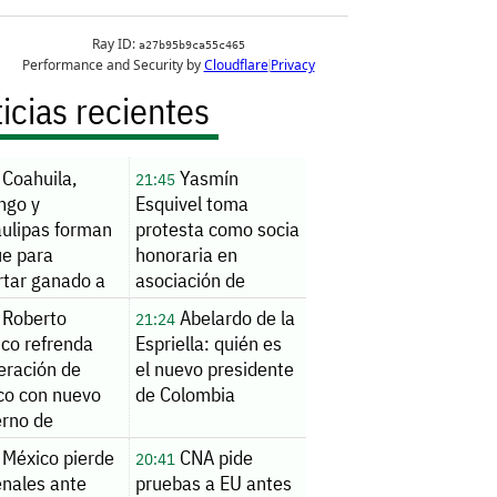
icias recientes
Coahuila,
Yasmín
21:45
ngo y
Esquivel toma
ulipas forman
protesta como socia
ue para
honoraria en
rtar ganado a
asociación de
Coahuila
Roberto
Abelardo de la
21:24
sco refrenda
Espriella: quién es
eración de
el nuevo presidente
co con nuevo
de Colombia
erno de
mbia
México pierde
CNA pide
20:41
enales ante
pruebas a EU antes