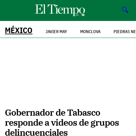
🔍
MÉXICO
JAVIER MAY
MONCLOVA
PIEDRAS N
Gobernador de Tabasco
responde a videos de grupos
delincuenciales