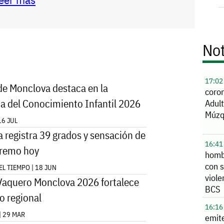
Not
17:02
e Monclova destaca en la
coro
a del Conocimiento Infantil 2026
Adul
Múzq
16 JUL
 registra 39 grados y sensación de
16:41
tremo hoy
hombr
con 
L TIEMPO | 18 JUN
viole
 Vaquero Monclova 2026 fortalece
BCS
o regional
16:16
| 29 MAR
emit