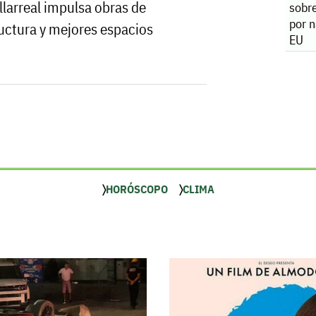
llarreal impulsa obras de
sobr
por 
ructura y mejores espacios
EU
HORÓSCOPO
CLIMA