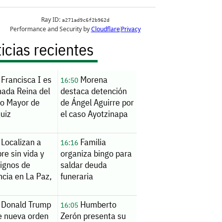
icias recientes
Francisca I es
Morena
16:50
nada Reina del
destaca detención
to Mayor de
de Ángel Aguirre por
uiz
el caso Ayotzinapa
Localizan a
Familia
16:16
e sin vida y
organiza bingo para
signos de
saldar deuda
ncia en La Paz,
funeraria
Donald Trump
Humberto
16:05
e nueva orden
Zerón presenta su