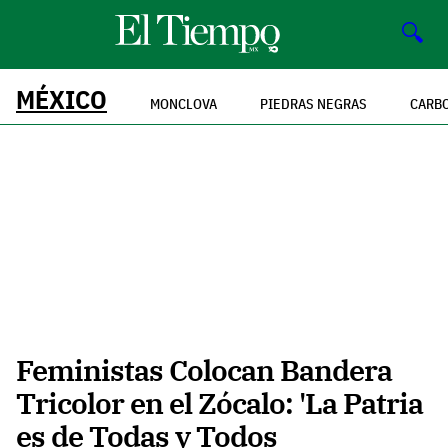
🔍
MÉXICO
MONCLOVA
PIEDRAS NEGRAS
CARB
Feministas Colocan Bandera
Tricolor en el Zócalo: 'La Patria
es de Todas y Todos