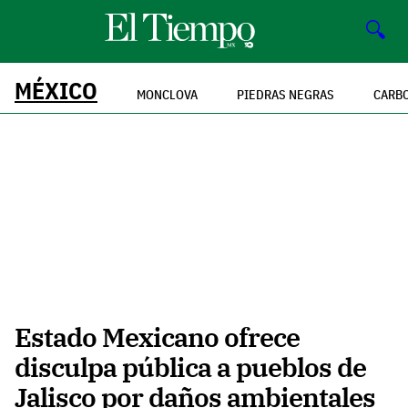
🔍
MÉXICO
MONCLOVA
PIEDRAS NEGRAS
CARB
Estado Mexicano ofrece
disculpa pública a pueblos de
Jalisco por daños ambientales