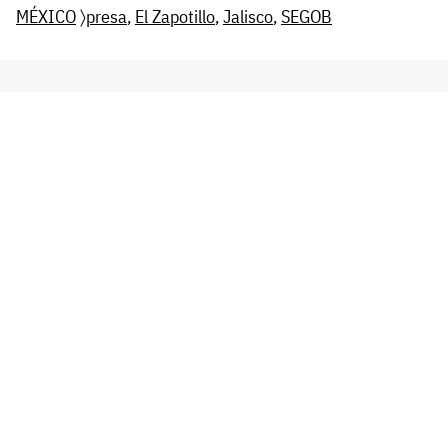
MÉXICO
〉
presa
,
El Zapotillo
,
Jalisco
,
SEGOB