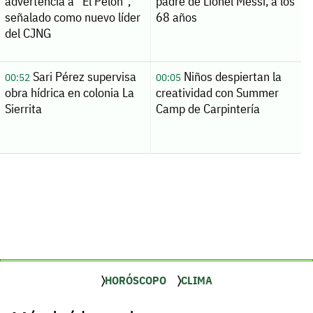
advertencia a “El Pelón”,
padre de Lionel Messi, a los
señalado como nuevo líder
68 años
del CJNG
Sari Pérez supervisa
Niños despiertan la
00:52
00:05
obra hídrica en colonia La
creatividad con Summer
Sierrita
Camp de Carpintería
HORÓSCOPO
CLIMA