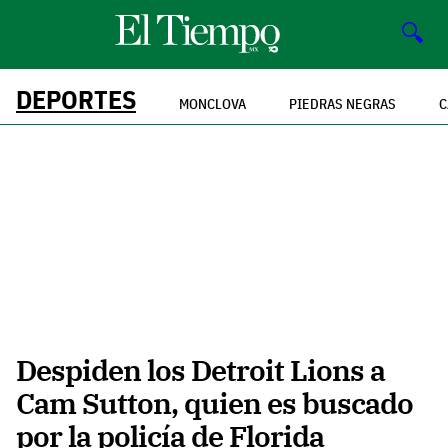
🔍
DEPORTES
MONCLOVA
PIEDRAS NEGRAS
C
Despiden los Detroit Lions a
Cam Sutton, quien es buscado
por la policía de Florida