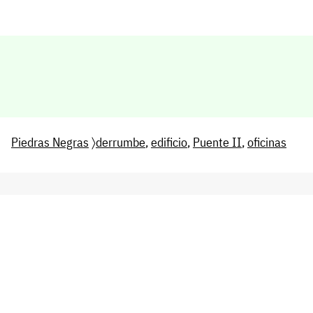
Piedras Negras
〉
derrumbe
,
edificio
,
Puente II
,
oficinas