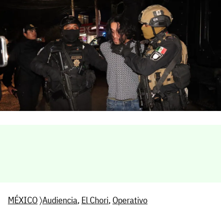
MÉXICO
〉
Audiencia
,
El Chori
,
Operativo