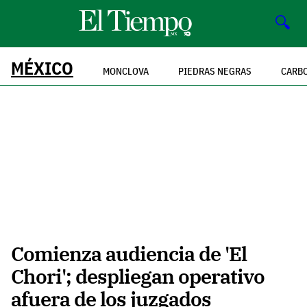
🔍
MÉXICO
MONCLOVA
PIEDRAS NEGRAS
CARB
Comienza audiencia de 'El
Chori'; despliegan operativo
afuera de los juzgados