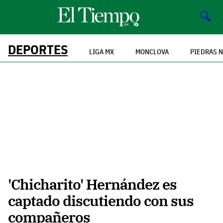
🔍
DEPORTES
LIGA MX
MONCLOVA
PIEDRAS 
'Chicharito' Hernández es
captado discutiendo con sus
compañeros