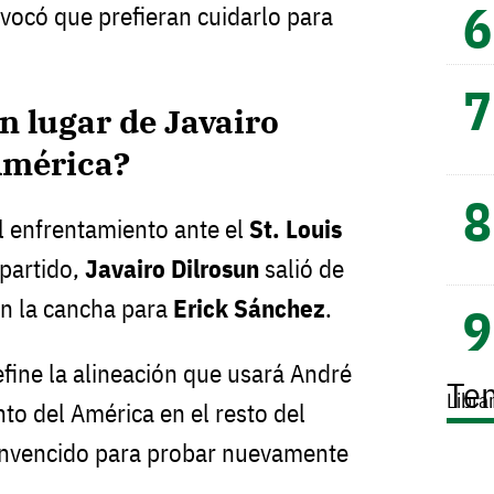
ovocó que prefieran cuidarlo para
n lugar de Javairo
América?
el enfrentamiento ante el
St. Louis
partido,
Javairo Dilrosun
salió de
en la cancha para
Erick Sánchez
.
fine la alineación que usará André
Te
Libra
to del América en el resto del
onvencido para probar nuevamente