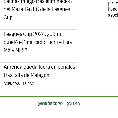
Salinas Pliego tras eliminación
prot
del Mazatlán FC de la Leagues
hono
asoc
Cup
Coah
Leagues Cup 2024: ¿Cómo
quedó el 'marcador' entre Liga
MX y MLS?
América queda fuera en penales
tras falla de Malagón
AGENCIAS | 18 AGO
HORÓSCOPO
CLIMA