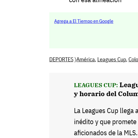
Agrega a El Tiempo en Google
DEPORTES
〉
América
,
Leagues Cup
,
Col
Leagu
LEAGUES CUP:
y horario del Col
La Leagues Cup llega 
inédito y que promete
aficionados de la MLS.