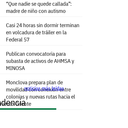
“Que nadie se quede callada”:
madre de niño con autismo
Casi 24 horas sin dormir terminan
en volcadura de tráiler en la
Federal 57
Publican convocatoria para
subasta de activos de AHMSA y
MINOSA
Monclova prepara plan de
noticias más leídas
movilidad con conexión entre
colonias y nuevas rutas hacia el
ndencia
miento Oriente