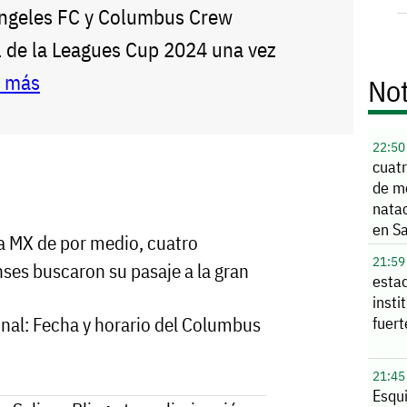
Ángeles FC y Columbus Crew
al de la Leagues Cup 2024 una vez
r más
Not
22:50
cuatr
de m
natac
en S
21:59
esta
insti
inal: Fecha y horario del Columbus
fuer
21:45
Esqu