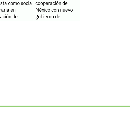
esta como socia
cooperación de
raria en
México con nuevo
iación de
gobierno de
uila
Colombia