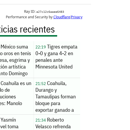
icias recientes
México suma
Tigres empata
22:19
o oros en tenis
0-0 y gana 4-2 en
esa, esgrima y
penales ante
ión artística
Minnesota United
anto Domingo
Coahuila es un
Coahuila,
21:52
do de
Durango y
tuciones
Tamaulipas forman
tes: Manolo
bloque para
exportar ganado a
EU
Yasmín
Roberto
21:34
ivel toma
Velasco refrenda