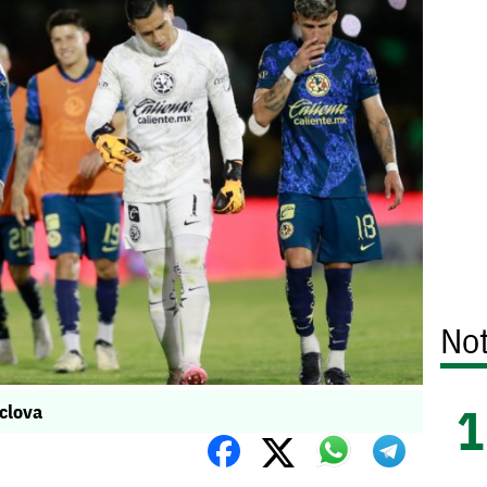
Not
clova