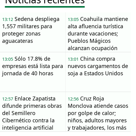
Sedena despliega
Coahuila mantiene
13:12
13:05
1,557 militares para
alta afluencia turística
proteger zonas
durante vacaciones;
aguacateras
Pueblos Mágicos
alcanzan ocupación
total los fines de
Sólo 17.8% de
China compra
13:05
13:01
semana
empresas está lista para
nuevos cargamentos de
jornada de 40 horas
soja a Estados Unidos
Enlace Zapatista
Cruz Roja
12:57
12:56
difunde primeras obras
Monclova atiende casos
del Semillero
por golpe de calor;
Cibernético contra la
niños, adultos mayores
inteligencia artificial
y trabajadores, los más
vulnerables