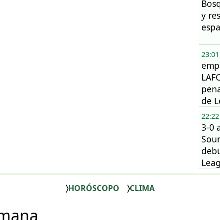
Bos
y re
espa
23:01
empa
LAFC
pena
de 
22:22
3-0 
Soun
debu
Lea
202
HORÓSCOPO
CLIMA
emana