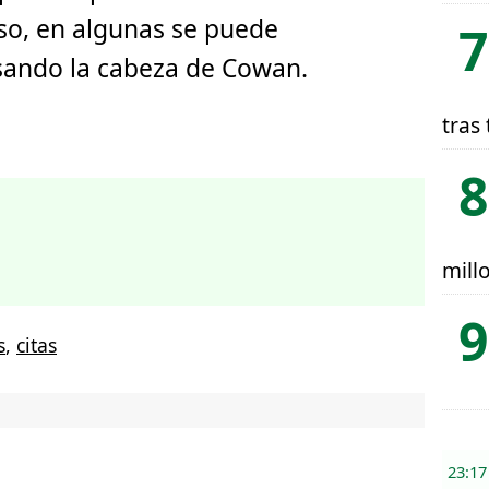
so, en algunas se puede
esando la cabeza de Cowan.
tras 
mill
s
,
citas
23:17