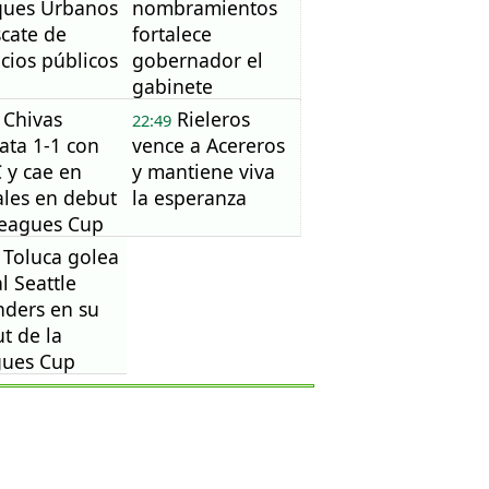
ques Urbanos
nombramientos
scate de
fortalece
cios públicos
gobernador el
gabinete
Chivas
Rieleros
22:49
ta 1-1 con
vence a Acereros
 y cae en
y mantiene viva
les en debut
la esperanza
Leagues Cup
Toluca golea
al Seattle
ders en su
t de la
gues Cup
6