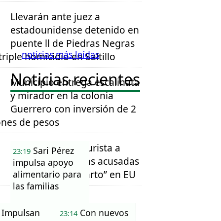
Llevarán ante juez a
estadounidense detenido en
puente ll de Piedras Negras
noticias más leídas
triple homicidio en Saltillo
Noticias recientes
Municipio entrega escalinata
y mirador en la colonia
Guerrero con inversión de 2
ones de pesos
Retiran visas de turista a
Sari Pérez
23:19
familias mexicanas acusadas
impulsa apoyo
de “turismo de parto” en EU
alimentario para
las familias
Impulsan
Con nuevos
23:14