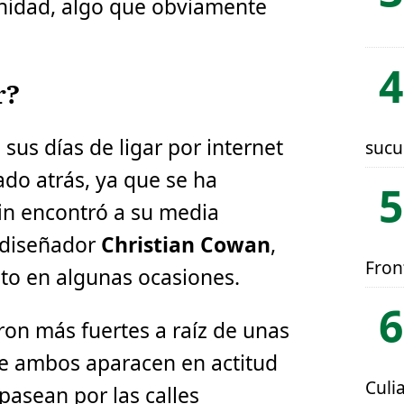
nidad, algo que obviamente
r?
sus días de ligar por internet
sucu
do atrás, ya que se ha
in encontró a su media
l diseñador
Christian Cowan
,
Fron
sto en algunas ocasiones.
ron más fuertes a raíz de unas
ue ambos aparacen en actitud
Culi
pasean por las calles