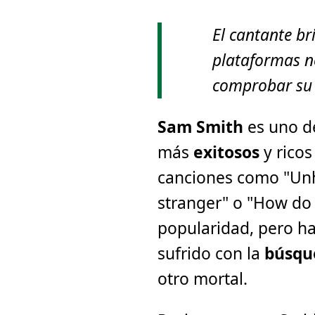
El cantante br
plataformas no
comprobar su
Sam Smith
es uno d
más
exitosos
y rico
canciones como "Unh
stranger" o "How do y
popularidad, pero has
sufrido con la
búsqu
otro mortal.