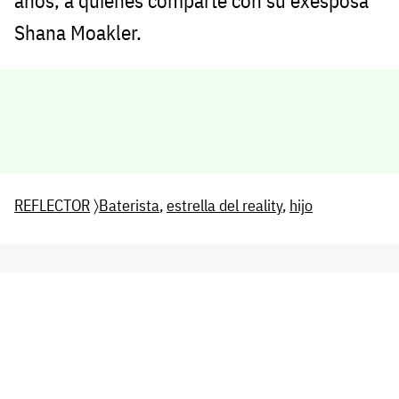
años, a quienes comparte con su exesposa
Shana Moakler.
REFLECTOR
〉
Baterista
,
estrella del reality
,
hijo