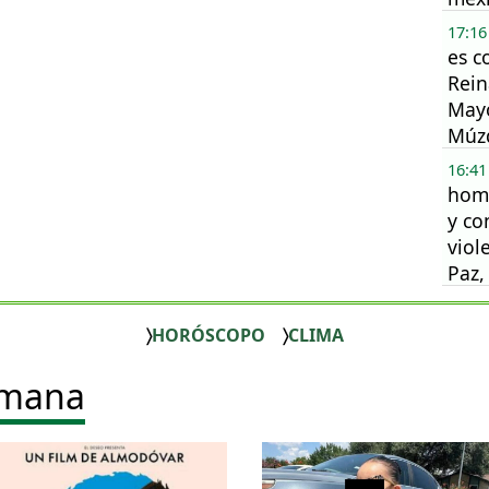
17:16
es c
Rein
May
Múz
16:41
homb
y co
viol
Paz,
HORÓSCOPO
CLIMA
emana