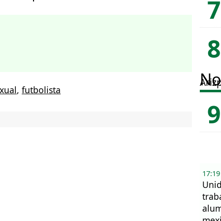
No
Ariz
xual
,
futbolista
17:19
Unid
trab
alum
mex