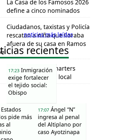
La Casa de los Famosos 2026
define a cinco nominados
Ciudadanos, taxistas y Policía
noticias más leídas
rescatan a niña que lloraba
afuera de su casa en Ramos
ticias recientes
pe
Cierre de Magnicharters
Inmigración
17:23
golpeó al turismo local
exige fortalecer
el tejido social:
Obispo
Estados
Ángel “N”
17:07
os pide más
ingresa al penal
as al
del Altiplano por
inio
caso Ayotzinapa
icano