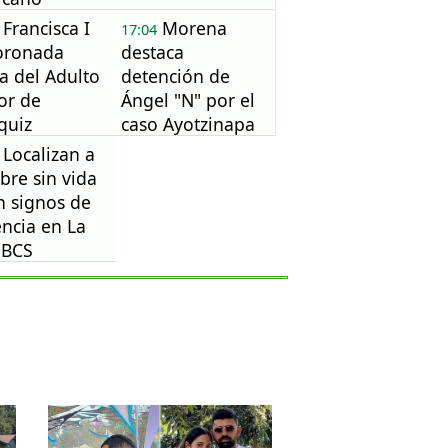
Francisca I
Morena
17:04
oronada
destaca
a del Adulto
detención de
or de
Ángel "N" por el
quiz
caso Ayotzinapa
Localizan a
re sin vida
n signos de
encia en La
 BCS