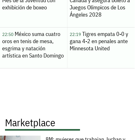
Mes de la Juventud con
Canadá y asegura boleto a
exhibición de boxeo
Juegos Olímpicos de Los
Ángeles 2028
México suma cuatro
Tigres empata 0-0 y
22:50
22:19
oros en tenis de mesa,
gana 4-2 en penales ante
esgrima y natación
Minnesota United
artística en Santo Domingo
Marketplace
8M: mujeres que trabajan, luchan y