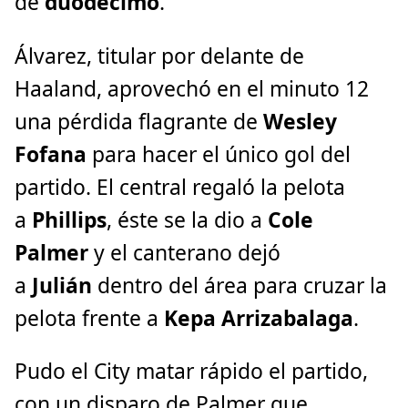
de
duodécimo
.
Álvarez, titular por delante de
Haaland, aprovechó en el minuto 12
una pérdida flagrante de
Wesley
Fofana
para hacer el único gol del
partido. El central regaló la pelota
a
Phillips
, éste se la dio a
Cole
Palmer
y el canterano dejó
a
Julián
dentro del área para cruzar la
pelota frente a
Kepa Arrizabalaga
.
Pudo el City matar rápido el partido,
con un disparo de Palmer que