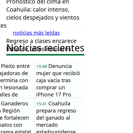
Pronóstico del clima en
Coahuila: calor intenso,
cielos despejados y vientos
tes
noticias más leídas
Regreso a clases encarece
Noticias recientes
listas de útiles escolares
Pleito entre
Denuncia
15:48
ajadoras de
mujer que recibió
termina con
caja vacía tras
n lesionada
comprar un
alles de
iPhone 17 Pro
clova
Max en Sabinas
Ganaderos
Coahuila
15:41
a Región
prepara regreso
e fortalecen
del ganado al
hatos con
mercado
rama estatal
estadounidense