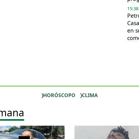
de s
15:38
subs
Petr
Casa
en s
como
HORÓSCOPO
CLIMA
emana