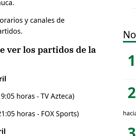
huca.
orarios y canales de
rtidos.
No
 ver los partidos de la
il
19:05 horas - TV Azteca)
haci
21:05 horas - FOX Sports)
il