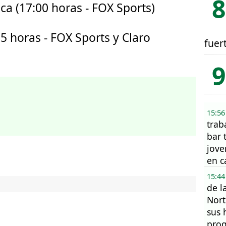
ca (17:00 horas - FOX Sports)
05 horas - FOX Sports y Claro
fuer
15:56
trab
bar 
jove
en c
Mon
15:44
de l
Nort
sus 
prog