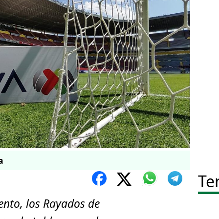
a
Te
nto, los Rayados de