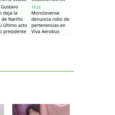
ementales
tras más de un
Gustavo
15:22
idiados
año de
o deja la
Monclovense
suspensión
 de Nariño
denuncia robo de
u último acto
pertenencias en
 presidente
Viva Aerobus