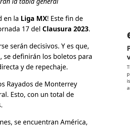
ran la tabla general
d en la
Liga MX
! Este fin de
Jornada 17 del
Clausura 2023
.
se serán decisivos. Y es que,
 se definirán los boletos para
directa y de repechaje.
os Rayados de Monterrey
ral. Esto, con un total de
.
nes, se encuentran América,