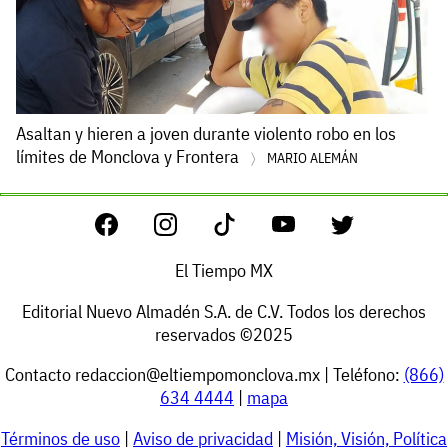
Asaltan y hieren a joven durante violento robo en los
límites de Monclova y Frontera
MARIO ALEMÁN
El Tiempo MX
Editorial Nuevo Almadén S.A. de C.V. Todos los derechos
reservados ©2025
Contacto
redaccion@eltiempomonclova.mx
| Teléfono:
(866)
634 4444
|
mapa
Términos de uso
|
Aviso de privacidad
|
Misión, Visión, Política