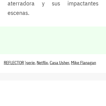
aterradora y sus impactantes
escenas.
REFLECTOR
〉
serie
,
Netflix
,
Casa Usher
,
Mike Flanagan