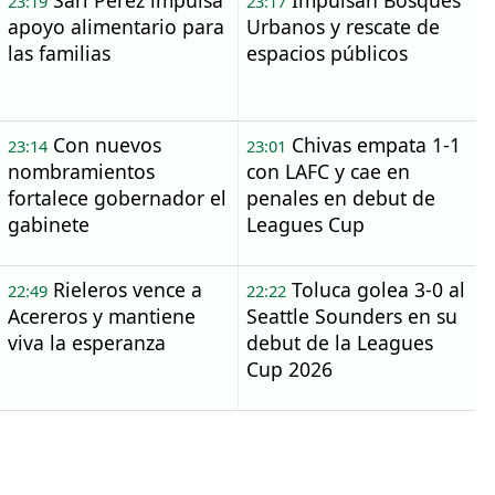
Sari Pérez impulsa
Impulsan Bosques
23:19
23:17
apoyo alimentario para
Urbanos y rescate de
las familias
espacios públicos
Con nuevos
Chivas empata 1-1
23:14
23:01
nombramientos
con LAFC y cae en
fortalece gobernador el
penales en debut de
gabinete
Leagues Cup
Rieleros vence a
Toluca golea 3-0 al
22:49
22:22
Acereros y mantiene
Seattle Sounders en su
viva la esperanza
debut de la Leagues
Cup 2026