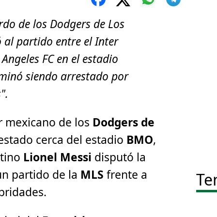
rdo de los Dodgers de Los
 al partido entre el Inter
 Angeles FC en el estadio
minó siendo arrestado por
".
er mexicano de los
Dodgers de
restado cerca del estadio
BMO
,
ntino
Lionel Messi
disputó la
n partido de la
MLS
frente a
Te
bridades.