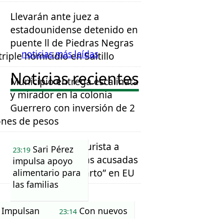
Llevarán ante juez a
estadounidense detenido en
puente ll de Piedras Negras
noticias más leídas
triple homicidio en Saltillo
Noticias recientes
Municipio entrega escalinata
y mirador en la colonia
Guerrero con inversión de 2
ones de pesos
Retiran visas de turista a
Sari Pérez
23:19
familias mexicanas acusadas
impulsa apoyo
de “turismo de parto” en EU
alimentario para
las familias
Impulsan
Con nuevos
23:14