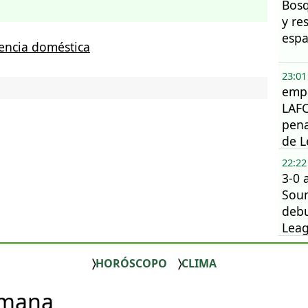
Bos
y re
espa
lencia doméstica
23:01
empa
LAFC
pena
de 
22:22
3-0 
Soun
debu
Lea
202
HORÓSCOPO
CLIMA
emana