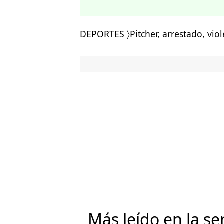
DEPORTES
〉
Pitcher
,
arrestado
,
vio
Más leído en la s