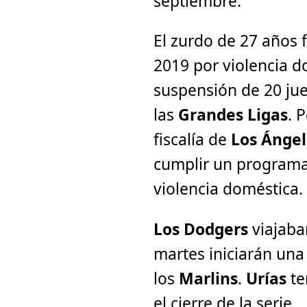
septiembre.
El zurdo de 27 años
2019 por violencia 
suspensión de 20 ju
las
Grandes Ligas
. 
fiscalía de
Los Ánge
cumplir un program
violencia doméstica.
Los Dodgers
viajaba
martes iniciarán una 
los
Marlins
.
Urías
te
el cierre de la serie.