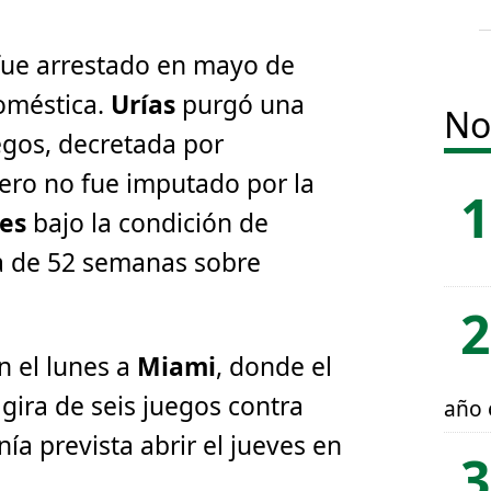
 fue arrestado en mayo de
doméstica.
Urías
purgó una
No
egos, decretada por
Pero no fue imputado por la
les
bajo la condición de
a de 52 semanas sobre
n el lunes a
Miami
, donde el
gira de seis juegos contra
año 
nía prevista abrir el jueves en