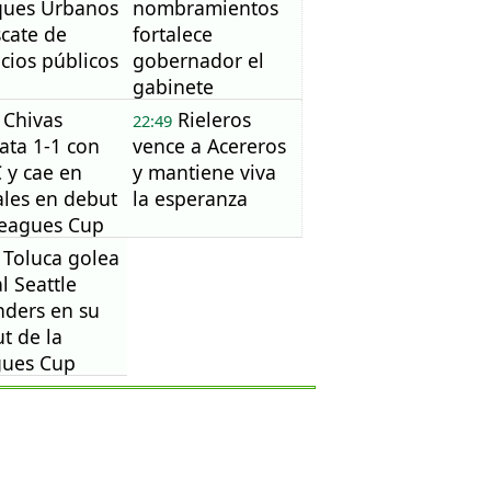
ques Urbanos
nombramientos
scate de
fortalece
cios públicos
gobernador el
gabinete
Chivas
Rieleros
22:49
ta 1-1 con
vence a Acereros
 y cae en
y mantiene viva
les en debut
la esperanza
Leagues Cup
Toluca golea
al Seattle
ders en su
t de la
gues Cup
6