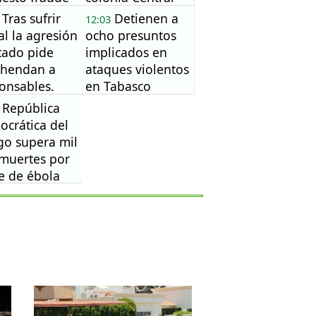
Tras sufrir
Detienen a
12:03
ptomonedas
al la agresión
ocho presuntos
tado pide
implicados en
ehendan a
ataques violentos
onsables.
en Tabasco
República
crática del
o supera mil
muertes por
e de ébola