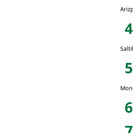
Ariz
Salti
Mon