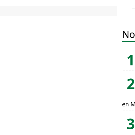
No
en M