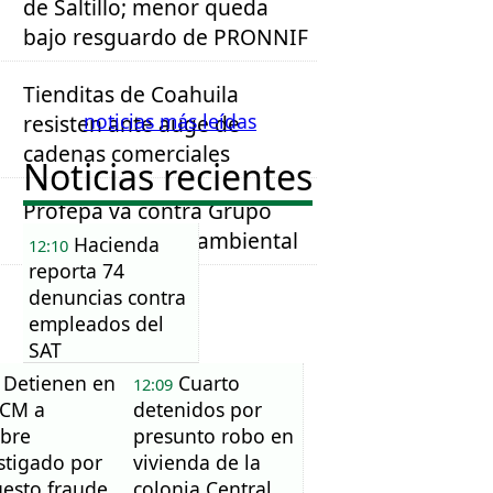
de Saltillo; menor queda
bajo resguardo de PRONNIF
Tienditas de Coahuila
noticias más leídas
resisten ante auge de
cadenas comerciales
Noticias recientes
Profepa va contra Grupo
México por daño ambiental
Hacienda
12:10
reporta 74
denuncias contra
empleados del
SAT
Detienen en
Cuarto
12:09
ICM a
detenidos por
bre
presunto robo en
stigado por
vivienda de la
esto fraude
colonia Central