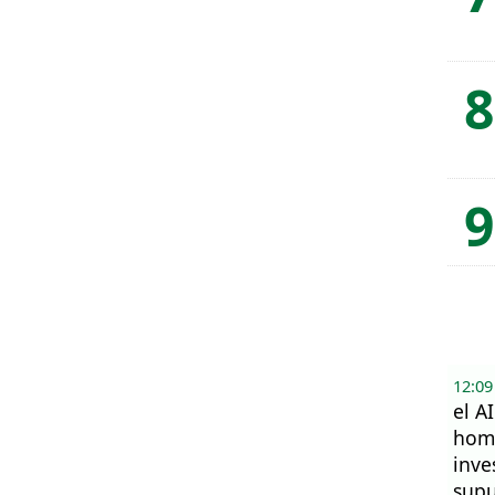
12:09
el A
hom
inve
supu