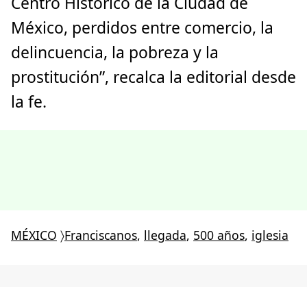
Centro Histórico de la Ciudad de
México, perdidos entre comercio, la
delincuencia, la pobreza y la
prostitución”, recalca la editorial desde
la fe.
MÉXICO
〉
Franciscanos
,
llegada
,
500 años
,
iglesia