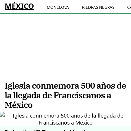
MÉXICO
MONCLOVA
PIEDRAS NEGRAS
C
Iglesia conmemora 500 años de
la llegada de Franciscanos a
México