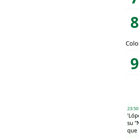
Col
23:50
'Lóp
su “
que