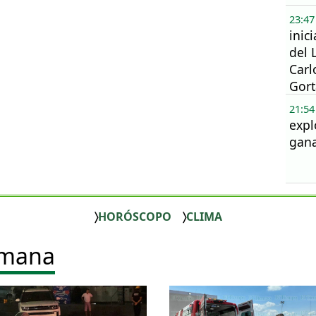
23:47
inic
del 
Carl
Gort
21:54
expl
gana
HORÓSCOPO
CLIMA
emana