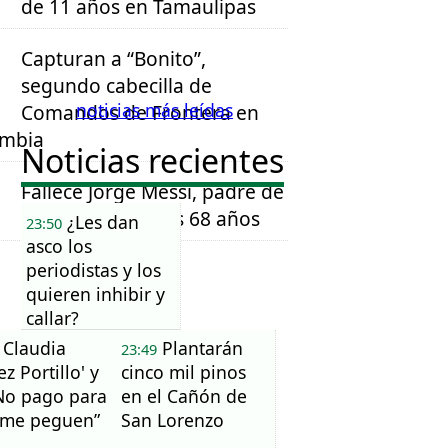
de 11 años en Tamaulipas
Capturan a “Bonito”,
segundo cabecilla de
noticias más leídas
Comandos de Frontera en
ombia
Noticias recientes
Fallece Jorge Messi, padre de
Lionel Messi, a los 68 años
¿Les dan
23:50
asco los
periodistas y los
quieren inhibir y
callar?
Claudia
Plantarán
23:49
ez Portillo' y
cinco mil pinos
No pago para
en el Cañón de
 me peguen”
San Lorenzo