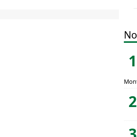
No
Mont