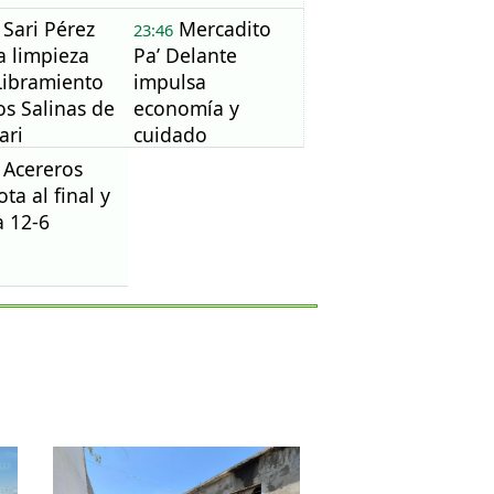
Sari Pérez
Mercadito
23:46
ia limpieza
Pa’ Delante
Libramiento
impulsa
os Salinas de
economía y
ari
cuidado
ambiental
Acereros
ota al final y
 12-6