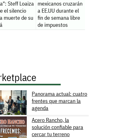
da": Steff Loaiza
mexicanos cruzarán
 el silencio
a EE.UU durante el
la muerte de su
fin de semana libre
á
de impuestos
rketplace
Panorama actual: cuatro
frentes que marcan la
agenda
Acero Rancho, la
solución confiable para
cercar tu terreno