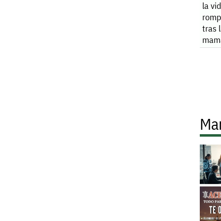
la vi
rompe
tras 
mam
Ma