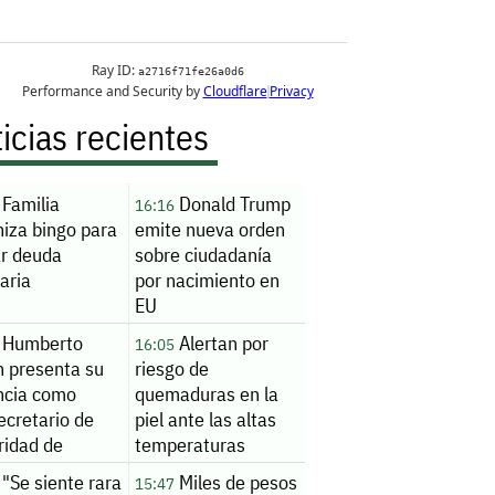
icias recientes
Familia
Donald Trump
16:16
niza bingo para
emite nueva orden
ar deuda
sobre ciudadanía
aria
por nacimiento en
EU
Humberto
Alertan por
16:05
n presenta su
riesgo de
ncia como
quemaduras en la
ecretario de
piel ante las altas
ridad de
temperaturas
loa
"Se siente rara
Miles de pesos
15:47