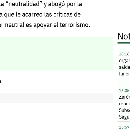
la “neutralidad” y abogó por la
a que le acarreó las críticas de
r neutral es apoyar el terrorismo.
Not
16:16
orga
sald
funer
a
16:05
Zeró
renu
Subs
Segu
Sina
15:57