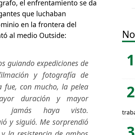
grafo, el enfrentamiento se da
gantes que luchaban
minio en la frontera del
No
tó al medio Outside:
os guiando expediciones de
ilmación y fotografía de
a fue, con mucho, la pelea
yor duración y mayor
ue jamás haya visto.
trab
ió y siguió. Me sorprendió
 y la resistencia de ambos