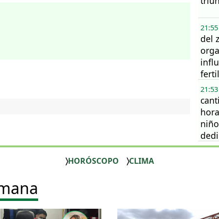
triu
21:55
del 
org
infl
fert
21:53
cant
hora
niño
dedi
vide
HORÓSCOPO
CLIMA
emana