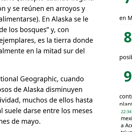
n y se reúnen en arroyos y
en M
alimentarse). En Alaska se le
de los bosques” y, con
ejemplares, es la tierra donde
lmente en la mitad sur del
posi
tional Geographic, cuando
s osos de Alaska disminuyen
cont
ividad, muchos de ellos hasta
plan
al suele darse entre los meses
22:34
mexi
 mes de mayo.
a Ac