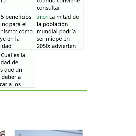
nfo
cuándo conviene
consultar
5 beneficios
La mitad de
21:54
zinc para el
la población
anismo: cómo
mundial podría
uye en la
ser miope en
ilidad
2050: advierten
por el aumento
Cuál es la
de casos
idad de
s que un
 debería
car a los
ojuegos