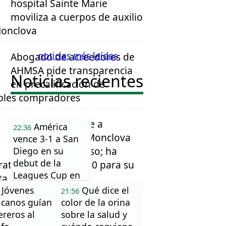
hospital Sainte Marie
moviliza a cuerpos de auxilio
onclova
noticias más leídas
Abogado de acreedores de
AHMSA pide transparencia
Noticias recientes
en precalificación de
bles compradores
Manwah reconoce a
América
22:36
trabajadores de Monclova
vence 3-1 a San
por su compromiso; ha
Diego en su
debut de la
ratado a cerca de 100 para su
Leagues Cup en
ta en Monterrey
el Azteca
Jóvenes
Qué dice el
21:56
canos guían
color de la orina
ereros al
sobre la salud y