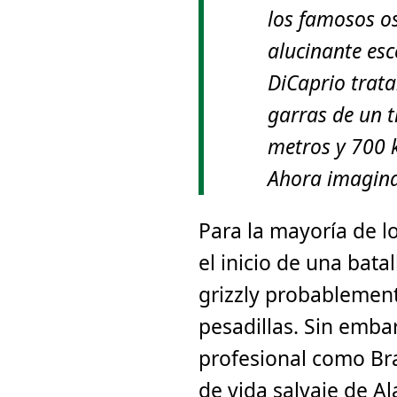
los famosos os
alucinante es
DiCaprio trata
garras de un 
metros y 700 
Ahora imagina 
Para la mayoría de l
el inicio de una bata
grizzly probablement
pesadillas. Sin emba
profesional como Bra
de vida salvaje de A