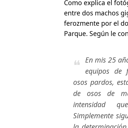
Como explica el fotó
entre dos machos gi
ferozmente por el do
Parque. Según le con
En mis 25 añ
equipos de f
osos pardos, est
de osos de ma
intensidad q
Simplemente sigu
la determinación