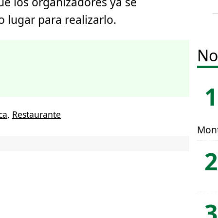
que los organizadores ya se
lugar para realizarlo.
No
ca
,
Restaurante
Mont