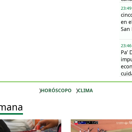
23:49
cinc
en e
San 
23:46
Pa’ 
impu
eco
cui
ambi
HORÓSCOPO
CLIMA
emana