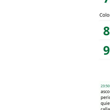
Col
23:50
asco
peri
quie
call