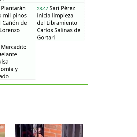
Plantarán
Sari Pérez
23:47
o mil pinos
inicia limpieza
l Cañón de
del Libramiento
Lorenzo
Carlos Salinas de
Gortari
Mercadito
Delante
lsa
nomía y
dado
ental