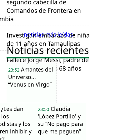
segundo cabecilla de
Comandos de Frontera en
ombia
noticias más leídas
Investigan embarazo de niña
de 11 años en Tamaulipas
Noticias recientes
Fallece Jorge Messi, padre de
Lionel Messi, a los 68 años
Amantes del
23:52
Universo...
“Venus en Virgo”
¿Les dan
Claudia
23:50
 los
'López Portillo' y
odistas y los
su “No pago para
ren inhibir y
que me peguen”
ar?