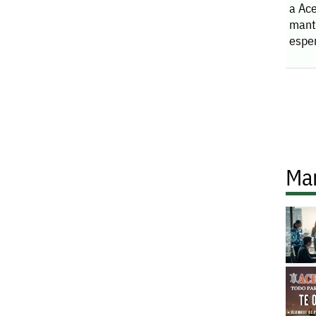
a Ace
manti
espe
Ma