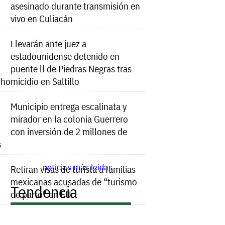
asesinado durante transmisión en
vivo en Culiacán
Llevarán ante juez a
estadounidense detenido en
puente ll de Piedras Negras tras
e homicidio en Saltillo
Municipio entrega escalinata y
mirador en la colonia Guerrero
con inversión de 2 millones de
s
noticias más leídas
Retiran visas de turista a familias
mexicanas acusadas de “turismo
Tendencia
de parto” en EU