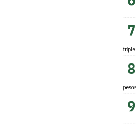
tripl
peso