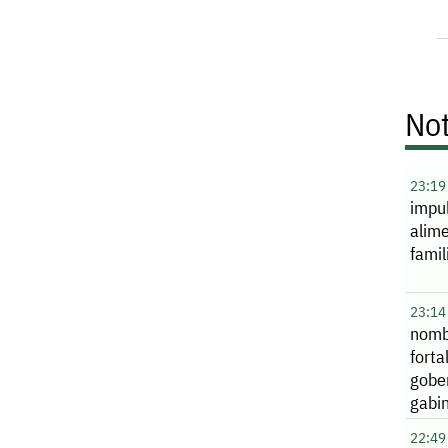
Not
23:19
impu
alime
famil
23:14
nomb
forta
gobe
gabi
22:49