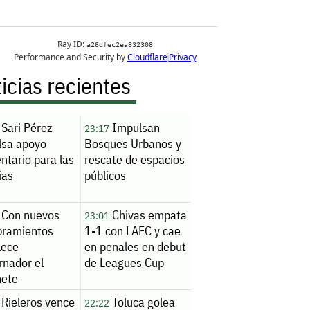
icias recientes
Sari Pérez
Impulsan
23:17
lsa apoyo
Bosques Urbanos y
ntario para las
rescate de espacios
ias
públicos
Con nuevos
Chivas empata
23:01
ramientos
1-1 con LAFC y cae
lece
en penales en debut
rnador el
de Leagues Cup
nete
Rieleros vence
Toluca golea
22:22