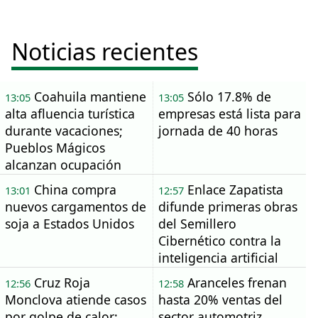
Noticias recientes
Coahuila mantiene
Sólo 17.8% de
13:05
13:05
alta afluencia turística
empresas está lista para
durante vacaciones;
jornada de 40 horas
Pueblos Mágicos
alcanzan ocupación
total los fines de
China compra
Enlace Zapatista
13:01
12:57
semana
nuevos cargamentos de
difunde primeras obras
soja a Estados Unidos
del Semillero
Cibernético contra la
inteligencia artificial
Cruz Roja
Aranceles frenan
12:56
12:58
Monclova atiende casos
hasta 20% ventas del
por golpe de calor;
sector automotriz