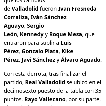
que los cambios
de
Valladolid
fueron
Ivan Fresneda
Corraliza
,
Iván Sánchez
Aguayo
,
Sergio
León
,
Kennedy
y
Roque Mesa
, que
entraron para suplir a
Luis
Pérez
,
Gonzalo Plata
,
Kike
Pérez
,
Javi Sánchez
y
Álvaro Aguado
.
Con esta derrota, tras finalizar el
partido,
Real Valladolid
se ubicó en el
decimosexto puesto de la tabla con 35
puntos.
Rayo Vallecano
, por su parte,