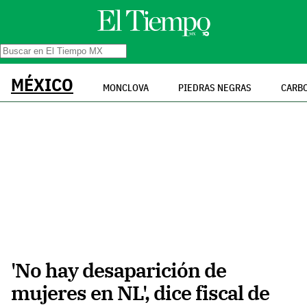
MÉXICO
MONCLOVA
PIEDRAS NEGRAS
CARB
'No hay desaparición de
mujeres en NL', dice fiscal de