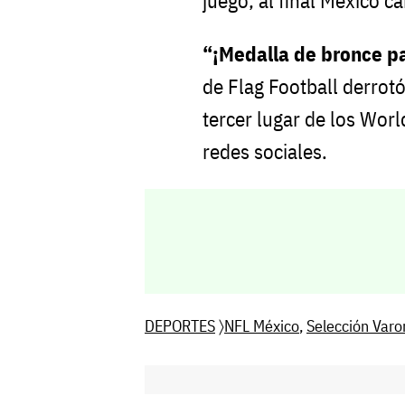
juego; al final México c
“¡Medalla de bronce p
de Flag Football derrotó
tercer lugar de los Wor
redes sociales.
DEPORTES
〉
NFL México
,
Selección Varon