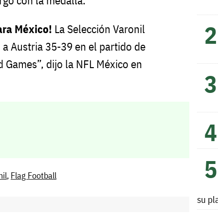
argó con la medalla.
ara México!
La Selección Varonil
 a Austria 35-39 en el partido de
ld Games”, dijo la NFL México en
il
,
Flag Football
su pl