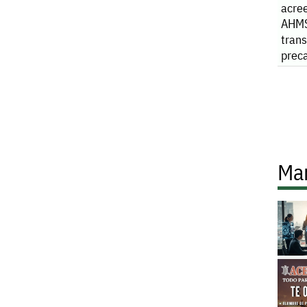
acre
AHMS
tran
preca
posib
comp
Ma