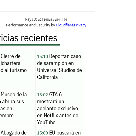
icias recientes
Cierre de
Reportan caso
15:10
icharters
de sarampión en
ó al turismo
Universal Studios de
California
Museo de la
GTA 6
15:02
 abrirá sus
mostrará un
tas en
adelanto exclusivo
iembre
en Netflix antes de
YouTube
Abogado de
EU buscará en
15:00