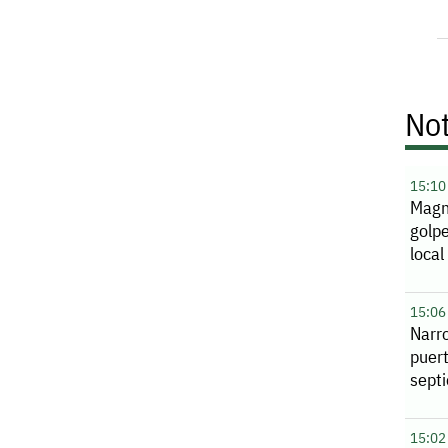
Not
15:10
Magn
golpe
local
15:06
Narro
puer
sept
15:02