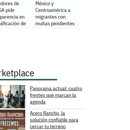
edores de
México y
A pide
Centroamérica a
sparencia en
migrantes con
lificación de
multas pendientes
les
radores
rketplace
Panorama actual: cuatro
frentes que marcan la
agenda
Acero Rancho, la
solución confiable para
cercar tu terreno