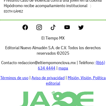
Presunto caso de violencia contra una joven en la colonia
Hipódromo recibe acompañamiento institucional
EDITH GÁMEZ
El Tiempo MX
Editorial Nuevo Almadén S.A. de C.V. Todos los derechos
reservados ©2025
Contacto
redaccion@eltiempomonclova.mx
| Teléfono:
(866)
634 4444
|
mapa
Términos de uso
|
Aviso de privacidad
|
Misión, Visión, Política
editorial