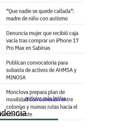
“Que nadie se quede callada”:
madre de niño con autismo
Denuncia mujer que recibió caja
vacía tras comprar un iPhone 17
Pro Max en Sabinas
Publican convocatoria para
subasta de activos de AHMSA y
MINOSA
Monclova prepara plan de
noticias más leídas
movilidad con conexión entre
colonias y nuevas rutas hacia el
ndencia
miento Oriente