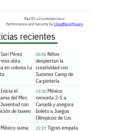
icias recientes
Sari Pérez
Niños
00:05
rvisa obra
despiertan la
ca en colonia La
creatividad con
ita
Summer Camp de
Carpintería
Inicia el
México
23:30
rama del Mes
remonta 2-1 a
 Juventud con
Canadá y asegura
ición de boxeo
boleto a Juegos
Olímpicos de Los
Ángeles 2028
México suma
Tigres empata
22:19