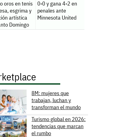
o oros en tenis
0-0 y gana 4-2 en
esa, esgrima y
penales ante
ión artística
Minnesota United
anto Domingo
rketplace
8M: mujeres que
trabajan, luchan y
transforman el mundo
Turismo global en 2026:
tendencias que marcan
el rumbo