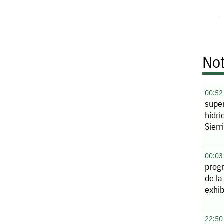
Not
00:52
supe
hídri
Sierr
00:03
prog
de la
exhib
22:50