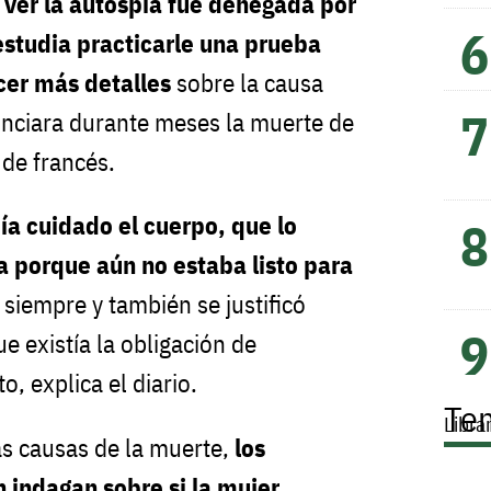
e ver la autospia fue denegada por
 estudia practicarle una prueba
cer más detalles
sobre la causa
nciara durante meses la muerte de
 de francés.
bía cuidado el cuerpo, que lo
 porque aún no estaba listo para
 siempre y también se justificó
e existía la obligación de
o, explica el diario.
Te
Libra
s causas de la muerte,
los
 indagan sobre si la mujer