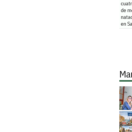
cuatr
de m
natac
en S
Ma