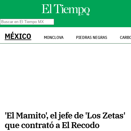
MÉXICO
MONCLOVA
PIEDRAS NEGRAS
CARB
'El Mamito', el jefe de 'Los Zetas'
que contrató a El Recodo