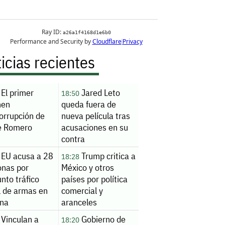
icias recientes
El primer
Jared Leto
18:50
men
queda fuera de
orrupción de
nueva película tras
e Romero
acusaciones en su
contra
EU acusa a 28
Trump critica a
18:28
onas por
México y otros
nto tráfico
países por política
l de armas en
comercial y
ona
aranceles
Vinculan a
Gobierno de
18:20