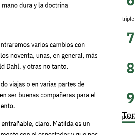
 mano dura y la doctrina
tripl
ontraremos varios cambios con
 los noventa, unas, en general, más
ld Dahl, y otras no tanto.
ndo viajas o en varias partes de
den ser buenas compañeras para el
ento.
Te
peso
a entrañable, claro. Matilda es un
lmente con el espectador y que nos