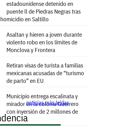
estadounidense detenido en
puente ll de Piedras Negras tras
e homicidio en Saltillo
Asaltan y hieren a joven durante
violento robo en los límites de
Monclova y Frontera
Retiran visas de turista a familias
mexicanas acusadas de “turismo
de parto” en EU
Municipio entrega escalinata y
noticias más leídas
mirador en la colonia Guerrero
con inversión de 2 millones de
ndencia
s