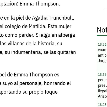
daptación: Emma Thompson.
te en la piel de Agatha Trunchbull,
del colegio de Matilda. Esta mujer
Not
nto como perder. Si alguien alberga
as villanas de la historia, su
18:56
exa
e, su indumentaria, se las quitarán
antic
Jorg
papel de Emma Thompson es
18:36
pers
ce suyo al personaje, honrando el
presu
ilega
aportando su propio toque
Ariz
18:23