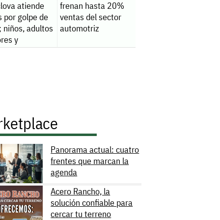
artificial
lova atiende
frenan hasta 20%
 por golpe de
ventas del sector
; niños, adultos
automotriz
res y
jadores, los
vulnerables
rketplace
Panorama actual: cuatro
frentes que marcan la
agenda
Acero Rancho, la
solución confiable para
cercar tu terreno