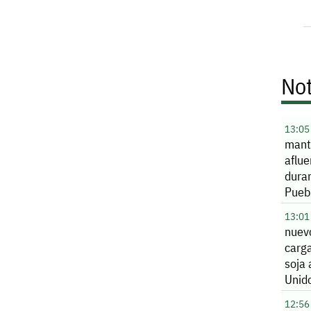
Not
13:05
mant
aflue
dura
Pueb
alca
13:01
total
nuev
sem
carg
soja 
Unid
12:56