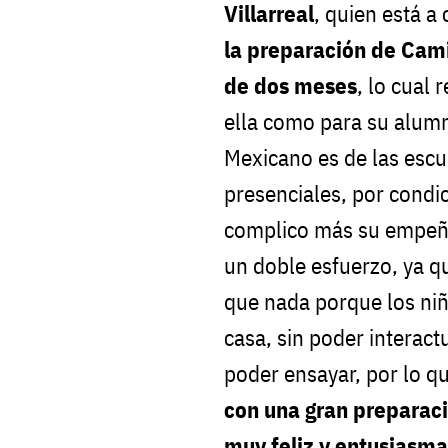
Villarreal
, quien está a
la preparación de Cami
de dos meses
, lo cual
ella como para su alumn
Mexicano es de las escu
presenciales, por condic
complico más su empeño 
un doble esfuerzo, ya q
que nada porque los ni
casa, sin poder interac
poder ensayar, por lo q
con una gran preparaci
muy feliz y entusiasm