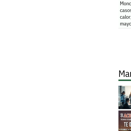
Monc
casos
calor
mayo
traba
más 
Ma