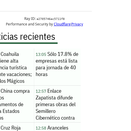
icias recientes
Coahuila
Sólo 17.8% de
13:05
iene alta
empresas está lista
ncia turística
para jornada de 40
nte vacaciones;
horas
los Mágicos
nzan ocupación
China compra
Enlace
12:57
 los fines de
os
Zapatista difunde
ana
amentos de
primeras obras del
a Estados
Semillero
os
Cibernético contra
la inteligencia
Cruz Roja
Aranceles
12:58