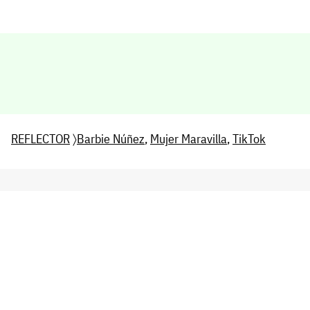
REFLECTOR
〉
Barbie Núñez
,
Mujer Maravilla
,
TikTok