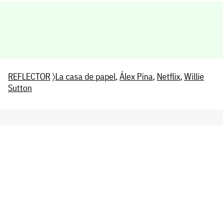
REFLECTOR
〉
La casa de papel
,
Álex Pina
,
Netflix
,
Willie
Sutton