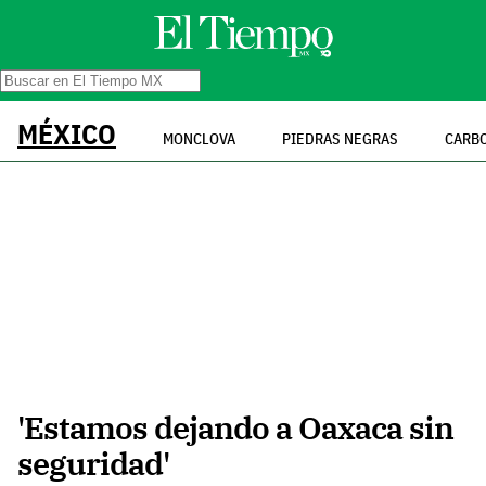
MÉXICO
MONCLOVA
PIEDRAS NEGRAS
CARB
'Estamos dejando a Oaxaca sin
seguridad'