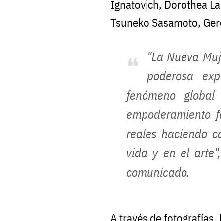
Ignatovich, Dorothea Lan
Tsuneko Sasamoto, Gerd
"La Nueva Muj
poderosa exp
fenómeno global
empoderamiento f
reales haciendo c
vida y en el arte"
comunicado.
A través de fotografías, 