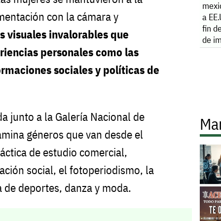
mexi
mentación con la cámara y
a EE.
fin d
s visuales invalorables que
de i
eriencias personales como las
ormaciones sociales y políticas de
a junto a la Galería Nacional de
Ma
amina géneros que van desde el
ráctica de estudio comercial,
ción social, el fotoperiodismo, la
fía de deportes, danza y moda.