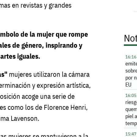
mas en revistas y grandes
ímbolo de la mujer que rompe
Not
ales de género, inspirando y
rtes iguales.
16:16
emit
sobr
as"
mujeres utilizaron la cámara
por 
minación y expresión artística,
EU
posición acoge una serie de
16:05
riesg
es como los de Florence Henri,
quem
piel 
lma Lavenson.
temp
15:47
tas mujeres se mantuvieron a la