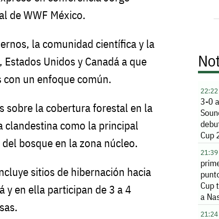
ral de WWF México.
iernos, la comunidad científica y la
Not
o, Estados Unidos y Canadá a que
s con un enfoque común.
22:22
3-0 a
is sobre la cobertura forestal en la
Soun
a clandestina como la principal
debu
Cup 
 del bosque en la zona núcleo.
21:39
prime
incluye sitios de hibernación hacia
punt
Cup 
y en ella participan de 3 a 4
a Nas
sas.
21:24