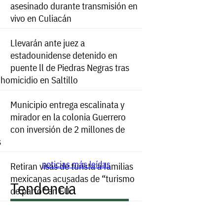
asesinado durante transmisión en
vivo en Culiacán
Llevarán ante juez a
estadounidense detenido en
puente ll de Piedras Negras tras
e homicidio en Saltillo
Municipio entrega escalinata y
mirador en la colonia Guerrero
con inversión de 2 millones de
s
noticias más leídas
Retiran visas de turista a familias
mexicanas acusadas de “turismo
Tendencia
de parto” en EU