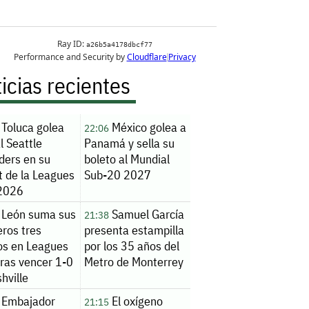
icias recientes
Toluca golea
México golea a
22:06
l Seattle
Panamá y sella su
ders en su
boleto al Mundial
t de la Leagues
Sub-20 2027
2026
León suma sus
Samuel García
21:38
ros tres
presenta estampilla
os en Leagues
por los 35 años del
tras vencer 1-0
Metro de Monterrey
hville
Embajador
El oxígeno
21:15