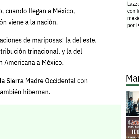
Lazze
o, cuando llegan a México,
con f
mexi
n viene a la nación.
por 
aciones de mariposas: la del este,
ribución trinacional, y la del
ón Americana a México.
Ma
la Sierra Madre Occidental con
también hibernan.