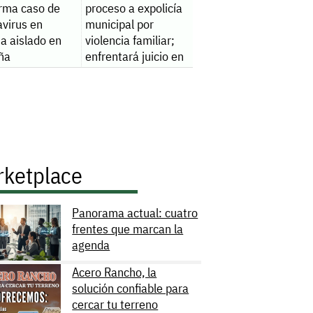
irma caso de
proceso a expolicía
avirus en
municipal por
ta aislado en
violencia familiar;
ña
enfrentará juicio en
libertad
rketplace
Panorama actual: cuatro
frentes que marcan la
agenda
Acero Rancho, la
solución confiable para
cercar tu terreno