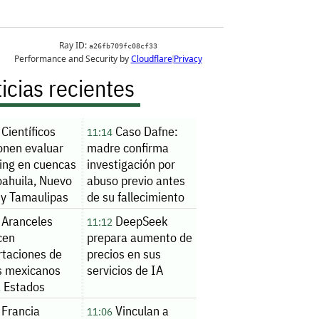
icias recientes
Científicos
Caso Dafne:
11:14
onen evaluar
madre confirma
king en cuencas
investigación por
oahuila, Nuevo
abuso previo antes
 y Tamaulipas
de su fallecimiento
Aranceles
DeepSeek
11:12
cen
prepara aumento de
rtaciones de
precios en sus
s mexicanos
servicios de IA
a Estados
os
Francia
Vinculan a
11:06