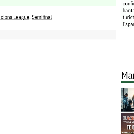
conf
hant
pions League
,
Semifinal
turis
Espa
Ma