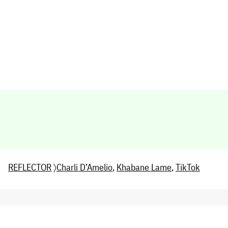
REFLECTOR
〉
Charli D’Amelio
,
Khabane Lame
,
TikTok