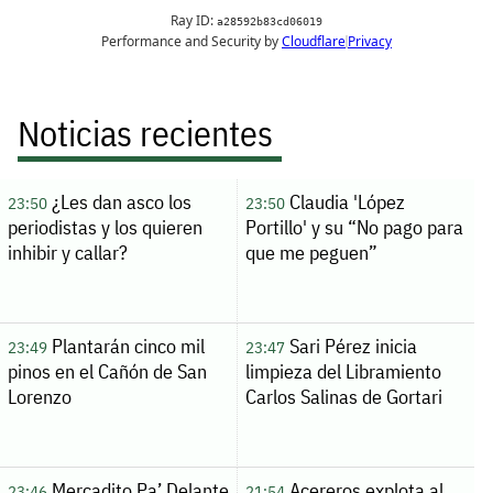
Noticias recientes
¿Les dan asco los
Claudia 'López
23:50
23:50
periodistas y los quieren
Portillo' y su “No pago para
inhibir y callar?
que me peguen”
Plantarán cinco mil
Sari Pérez inicia
23:49
23:47
pinos en el Cañón de San
limpieza del Libramiento
Lorenzo
Carlos Salinas de Gortari
Mercadito Pa’ Delante
Acereros explota al
23:46
21:54